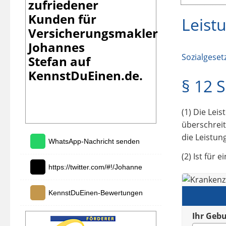
zufriedener
Kunden für
Leist
Versicherungsmakler
Johannes
Sozialgeset
Stefan
auf
KennstDuEinen.de.
§ 12 
(1) Die Lei
überschreit
die Leistun
WhatsApp-Nachricht senden
(2) Ist für 
https://twitter.com/#!/Johanne
KennstDuEinen-Bewertungen
Ihr Geb