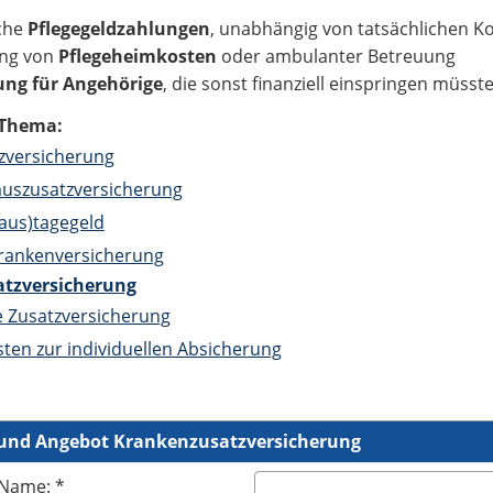
che
Pflegegeldzahlungen
, unabhängig von tatsächlichen K
ung von
Pflegeheimkosten
oder ambulanter Betreuung
ung für Angehörige
, die sonst finanziell einspringen müsst
Thema:
zversicherung
uszusatzversicherung
aus)tagegeld
rankenversicherung
atzversicherung
 Zusatzversicherung
ten zur individuellen Absicherung
 und Angebot Krankenzusatzversicherung
Name: *