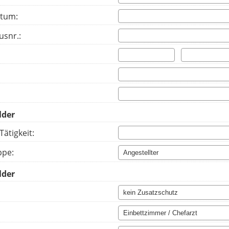
tum:
usnr.:
Tätigkeit:
ppe: