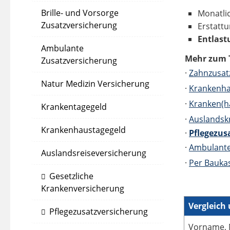
Brille- und Vorsorge
Monatli
Zusatzversicherung
Erstatt
Entlast
Ambulante
Mehr zum 
Zusatzversicherung
·
Zahnzusat
Natur Medizin Versicherung
·
Krankenha
·
Kranken(h
Krankentagegeld
·
Auslandsk
Krankenhaustagegeld
·
Pflegezus
·
Ambulante
Auslandsreiseversicherung
·
Per Baukas
Gesetzliche
Krankenversicherung
Vergleich
Pflegezusatzversicherung
Vorname, 