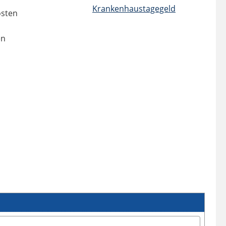
Krankenhaustagegeld
osten
en