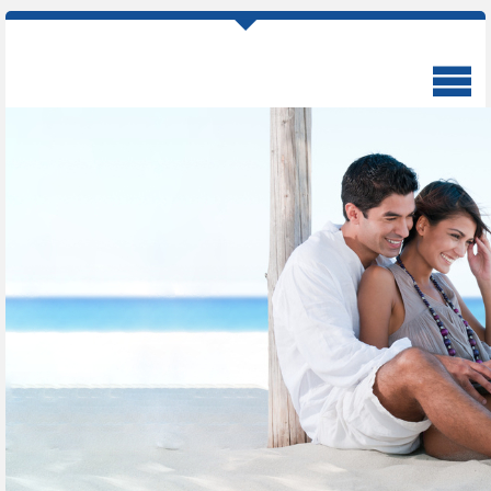
Pflegetagegeldversicherung
Schützen Sie sich mit einer
Pflegetagegeldversicherung
Bei Pflegebedürftigkeit zahlen
Sie oft tausende Euro im Monat
aus der eigenen Tasche, denn die gesetzliche
Versorgung reicht selten aus. Mit einer
Pflegetagegeldversicherung schließen Sie die
Lücke zwischen der gesetzlichen Absicherung