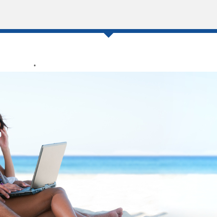
0
4 .