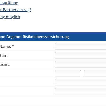
tsprüfung
er Partnervertrag?
ng möglich
und Angebot Risikolebensversicherung
Name: *
tum:
usnr.: