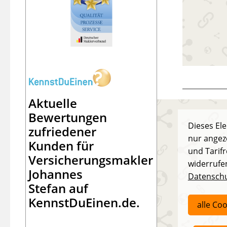
Aktuelle
Bewertungen
Dieses El
zufriedener
nur angeze
Kunden für
und Tarifr
Versicherungsmakler
widerrufen
Johannes
Datenschu
Stefan
auf
KennstDuEinen.de.
alle Co