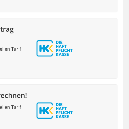
itrag
llen Tarif
erechnen!
llen Tarif