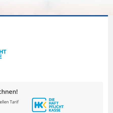
chnen!
llen Tarif