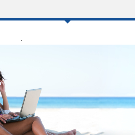
0
4 .