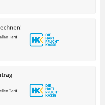
rechnen!
llen Tarif
itrag
llen Tarif