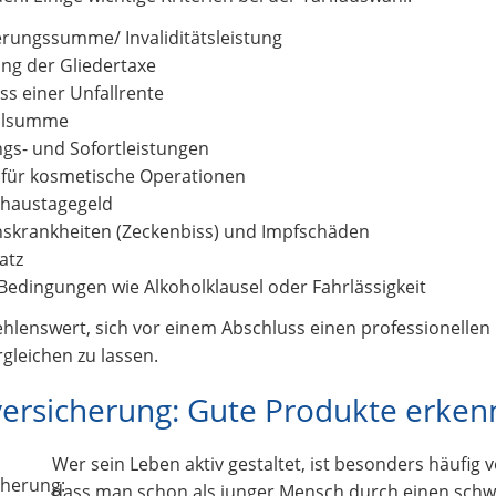
erungssumme/ Invaliditätsleistung
ng der Gliedertaxe
ss einer Unfallrente
llsumme
gs- und Sofortleistungen
für kosmetische Operationen
haustagegeld
onskrankheiten (Zeckenbiss) und Impfschäden
atz
Bedingungen wie Alkoholklausel oder Fahrlässigkeit
ehlenswert, sich vor einem Abschluss einen professionelle
gleichen zu lassen.
versicherung: Gute Produkte erke
Wer sein Leben aktiv gestaltet, ist besonders häufig
dass man schon als junger Mensch durch einen schwer