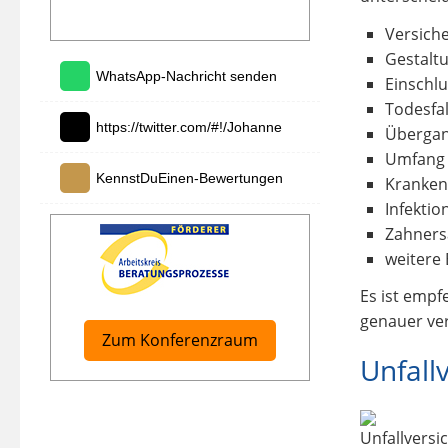
Versich
Gestaltu
WhatsApp-Nachricht senden
Einschlu
Todesfa
https://twitter.com/#!/Johanne
Übergan
Umfang 
KennstDuEinen-Bewertungen
Kranken
Infekti
Zahners
weitere 
Es ist empf
genauer ver
Zum Konferenzraum
Unfall