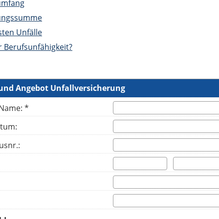
umfang
rungssumme
sten Unfälle
r Berufsunfähigkeit?
 und Angebot Unfallversicherung
Name: *
tum:
usnr.: