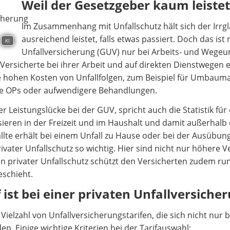
Weil der Gesetzgeber kaum leistet
Im Zusammenhang mit Unfallschutz hält sich der Irrgl
ausreichend leistet, falls etwas passiert. Doch das ist 
KI
Unfallversicherung (GUV) nur bei Arbeits- und Wegeun
e Versicherte bei ihrer Arbeit und auf direkten Dienstwege
die hohen Kosten von Unfallfolgen, zum Beispiel für Umb
e OPs oder aufwendigere Behandlungen.
r Leistungslücke bei der GUV, spricht auch die Statistik für
sieren in der Freizeit und im Haushalt und damit außerhal
llte erhält bei einem Unfall zu Hause oder bei der Ausübu
rivater Unfallschutz so wichtig. Hier sind nicht nur höher
in privater Unfallschutz schützt den Versicherten zudem run
eschieht.
ist bei einer privaten Unfallversiche
 Vielzahl von Unfallversicherungstarifen, die sich nicht nur 
en. Einige wichtige Kriterien bei der Tarifauswahl: