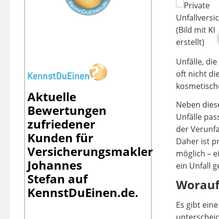
Unfälle, di
oft nicht 
kosmetisch
Aktuelle
Neben diese
Bewertungen
Unfälle pas
zufriedener
der Verunfa
Kunden für
Daher ist p
Versicherungsmakler
möglich – e
Johannes
ein Unfall g
Stefan
auf
Worauf 
KennstDuEinen.de.
Es gibt eine
unterscheid