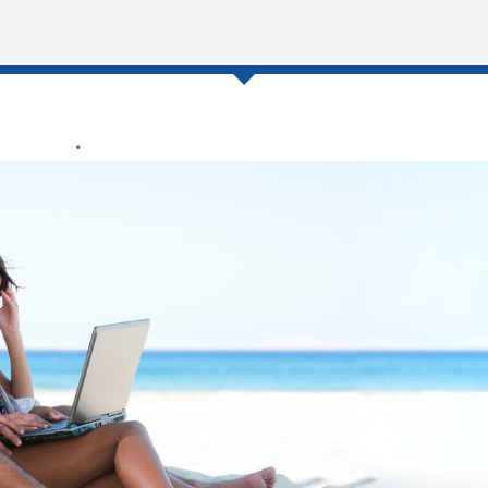
0
4 .