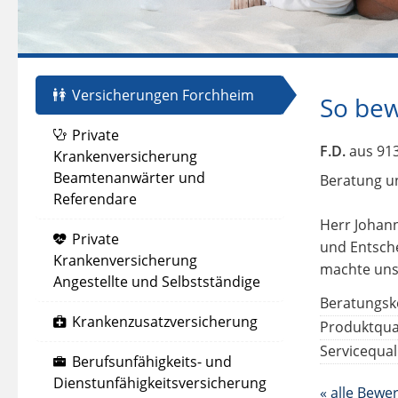
Versicherungen Forchheim
So bew
Private
F.D.
aus 91
Krankenversicherung
Beamtenanwärter und
Beratung u
Referendare
Herr Johann
Private
und Entsche
Krankenversicherung
machte uns
Angestellte und Selbstständige
Beratungsk
Krankenzusatzversicherung
Produktqual
Servicequali
Berufsunfähigkeits- und
Dienstunfähigkeitsversicherung
« alle Bewe